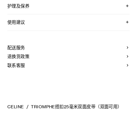
恒与季节潮流的多元色彩选择，并配备四种搭扣款式。
双面皮带，两面均可使用
附赠2个皮革环，配合不同面使用
护理及保养
可拆卸TRIOMPHE搭扣，可搭配其他双面双色皮带
无论是日间穿搭还是晚装造型，这些皮带皆可适配各类廓形，
YOUR CELINE BELT WAS CRAFTED USING THE MOST
同时突显CELINE标志性的“TRIOMPHE”图案。
TAURILLON皮革和牛皮革
LUXURIOUS SKINS. THESE LEATHERS ARE UNIQUE;
使用建议
中腰
ANY INCIDENTAL TONAL VARIATIONS, MARKS OR
宽度：1英寸（2.5厘米）
VEINS ARE NATURAL FEATURES AND SHOULD NOT BE
皮带佩戴步骤：
皮带搭扣可拆卸，提供金色、银色、黑色或水钻装饰等多种选
CONSIDERED IMPERFECTIONS.
择，满足不同场合的多样搭配需求。
金属
A.
取带有单个孔眼的皮带条，将所需颜色的一面朝外放置。
TO MAKE SURE YOUR BELT AGES BEAUTIFULLY, WE
银色饰面
配送服务
RECOMMEND THAT YOU:
B.
将皮带从扳机护圈（即扣头中用于固定皮带的部分）一端
宽度：1英寸（2.5厘米）
退换货政策
开始穿过扣头。
TRIOMPHE配领扣搭扣
- AVOID CONTACT WITH WATER, OIL, PERFUME AND
COSMETIC PRODUCTS. IF YOUR BELT DOES COME
联系客服
C.
将扣头的插扣（即扣头上用于插入皮带孔以固定的部分）
编号：45BLZ3APC.GJS0.45BND6ATZ.36SI
INTO CONTACT WITH WATER, IT SHOULD BE DABBED
扣入带身的孔眼中。
GENTLY WITH A SOFT, LIGHT-COLOURED ABSORBENT
CLOTH.
D.
取与皮带颜色相配的固定环，将其套在皮带（即带有5个
- AVOID OVEREXPOSURE TO HEAT AND INTENSE
孔眼的部分）上。
LIGHT.
- BE CAREFUL NOT TO RUB YOUR BELT AGAINST
E.
皮带佩戴完毕。
COARSE OR ABRASIVE SURFACES. LIGHT SCRATCHES
CAN BE DIMINISHED IF GENTLY MASSAGED WITH A
CELINE
TRIOMPHE搭扣25毫米双面皮带（双面可用）
SOFT, DRY CLOTH.
- STORE IT IN ITS PROTECTIVE FELT BAG. DO NOT
皮带调整步骤：
STORE AT A HIGH TEMPERATURE, HUMIDITY LEVEL OR
A.
从左侧开始，将皮带环绕于腰间。
IN AN UNVENTILATED AREA. NEVER STORE IT IN A
PLASTIC BAG.
B.
将带身（即带有5个孔眼的部分）穿过扣头的扳机护圈。