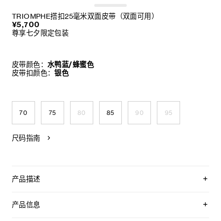
TRIOMPHE搭扣25毫米双面皮带（双面可用）
¥5,700
尊享七夕限定包装
皮带颜色：
水鸭蓝/蜂蜜色
皮带扣颜色：
银色
70
75
80
85
90
95
尺码指南
产品描述
CELINE以经典皮带为设计蓝本，倾情呈献品牌首个可定制双面
皮带系列——“LA BOUCLE CELINE”。该系列采用可拆卸的
产品信息
TRIOMPHE标志性搭扣，搭配全新双面皮带带身，提供经典永