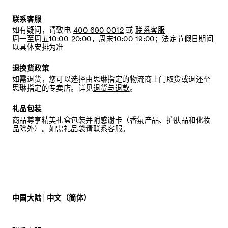
C.
将插扣扣入所需的孔眼位置以调节皮带松紧。
联系客服
如有疑问，请致电
400 690 0012
或
联系客服
周一至周五10:00-20:00，周末10:00-19:00；法定节假日期间
建议：
以具体安排为准
我们建议您将皮圈存放在原包装盒内，以免遗失。
退换货政策
如需退货，您可以选择由思琳指定的物流商上门取货或退还至
思琳指定的专卖店。详见
退货与退款
。
礼品包装
商品尊享精美礼盒包装并附感谢卡（香氛产品、护肤品和化妆
品除外）。如需礼品袋请联系客服。
中国大陆 | 中文（简体）