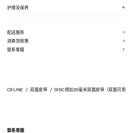
双面皮带，两面均可使用
附赠2个皮革环，配合不同面使用
护理及保养
可拆卸DISC搭扣，可搭配其他双面双色皮带
CELINE皮带选用奢华皮革精制而成。皮质非同凡响：颜色的变
TAURILLON皮革和牛皮革
化以及微小的印迹和纹理都是浑然天成的自然元素，不应被视
中腰
作产品瑕疵。
配送服务
宽度：1英寸（2.5厘米）
为长期保持皮带美观，请您遵循以下建议：
退换货政策
金属
- 避免接触水、油、香水和化妆品。如果不小心沾湿了皮带，请
银色饰面
使用柔软的浅色布轻轻擦拭，吸干残留液体。
联系客服
宽度：1英寸（2.5厘米）
- 请勿将本产品长时间暴露在高温或强光照射之下。
CELINE DISC配领扣搭扣
- 小心避免在粗糙表面上摩擦皮带。如果出现轻微划痕，可使用
柔软的干布轻柔按摩，以减弱划痕。
编号：45BLZ3APC.38TA.B100L6ATZ.36SI
- 请将其收纳在防尘袋中。避免将其放在过热、过于潮湿或不通
风的地方。请勿将本产品存放于塑料袋中。
CELINE
双面皮带
DISC搭扣25毫米双面皮带（双面可用）
联系客服