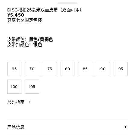
DISC搭扣25毫米双面皮带（双面可用）
¥5,450
尊享七夕限定包装
皮带颜色：
黑色/黄褐色
皮带扣颜色：
银色
65
70
75
80
85
90
95
100
105
尺码指南
产品信息