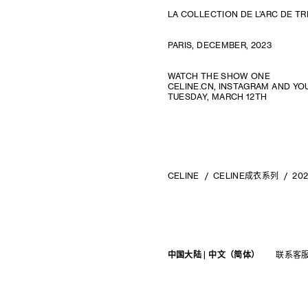
OSCAR TUAZON
LA COLLECTION DE L’ARC DE T
胡曉媛
PARIS, DECEMBER, 2023
WATCH THE SHOW ONE
CELINE.CN, INSTAGRAM AND YO
TUESDAY, MARCH 12TH
CELINE
CELINE成衣系列
20
中国大陆 | 中文（简体）
联系客