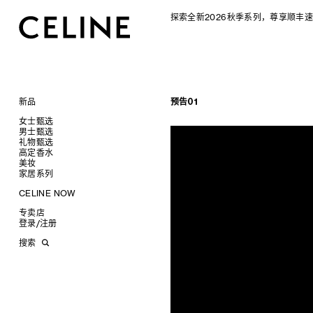
探索全新2026秋季系列，尊享顺丰速
新品
预告01
CELINE 2026秋季女士系列
女士甄选
CELINE 2026秋季男士系列
男士甄选
手袋
礼物甄选
成衣
成衣
查看全部
高定香水
配饰软饰
手袋
为她甄选礼物
查看全部
查看全部
新品
美妆
鞋履
鞋履
为他甄选礼物
高定香水
查看全部
查看全部
标志印花 TRIOMPHE CANVAS
衬衫及上衣
衬衫
家居系列
珠宝首饰
皮带软饰
香水配件
缎光唇膏
查看全部
查看全部
SOFT TRIOMPHE
卫衣及T恤
皮带
T恤及上衣
托特包
太阳眼镜
珠宝首饰
润唇膏
旅行
查看全部
查看全部
CELINE NOW
PANIER 草编包
牛仔裤
帽子
拖鞋及凉鞋
卫衣
斜挎包
运动鞋
小皮具
太阳眼镜
美妆配件
蜡烛与配件
查看全部
查看全部
甄选专题
迷你手袋
针织衫
丝巾及围巾
运动及休闲鞋
耳环
针织及POLO衫
商务及旅行手袋
乐福鞋及皮鞋
皮带
小皮具
沐浴及身体护理
生活艺术
查看全部
查看全部
专卖店
时装秀
NINO
夹克外套
发饰
乐福鞋
手镯
新品
牛仔丹宁
双肩包
系带鞋
帽子
手镯
INFINITE POSSIBILITIES
文具
查看全部
登录
/
注册
CELINE 艺术项目
TRIOMPHE 凯旋门
连衣裙
手套
平底鞋
项链
椭圆形
钱包
裤装
迷你手袋
靴子
围巾
项链
新品
MEN'S AUTOMNE/HIVER 2026
2027春夏男装秀
CELINE 精品店建筑
TRIOMPHE FRAME
裤装
高跟鞋
戒指
圆形
卡包
西装
TRIOMPHE CANVAS 标志印花
拖鞋及凉鞋
其他配饰
戒指
长方形
钱包
AUTOMNE 2026
2026冬季时装秀
DAVID ADAMO
搜索
LUGGAGE 手袋
半身裙
靴子
高级珠宝
长方形
零钱包
大衣及羽绒服
LUGGAGE手袋
耳环
圆形
卡包
ÉTÉ CELINE
2026夏季时装秀
CHARLES ARNOLDI
CELINE 巴黎 DUPHOT
TRIO FLAP
大衣及羽绒服
CELINE 挂饰
猫眼形
手拿包
夹克外套
TAKE AWAY
CELINE挂饰
飞行员形
零钱包
ÉTÉ 2026
2026春季时装秀
JAMES BALMFORTH
CELINE 巴黎 FRANÇOIS 1ER
包挂
泳装及内衣
面罩式
链条钱包
皮衣
PADDED手袋
面罩式
电子产品配饰
LEILAH BABIRYE
CELINE 巴黎 GRENELLE
皮衣
几何形
KATINKA BOCK
CELINE 巴黎 蒙田大道
牛仔丹宁
飞行员形
PALOMA BOSQUÊ
CELINE 巴黎 HAUTE
ELAINE CAMERON-WEIR
PARMURERIE
JOSE DAVILA
CELINE 伦敦 邦德街