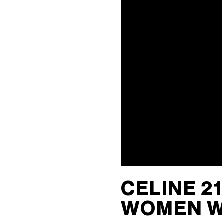
GEORGIA DICKIE
CELINE 伦敦 103 MOUNT
ASGER DYBVAD LARSEN
STREET
ROCHELLE FEINSTEIN
CELINE 马德里
KIRA FREIJE
CELINE MILAN SANTO
LUISA GARDINI
SPIRITO
PAUL GEES
CELINE 洛杉矶 RODEO
INDRIKIS GELZIS
CELINE 纽约 麦迪逊
LUKAS GERONIMAS
CELINE 纽约 SOHO
ROCHELLE GOLDBERG
CELINE DOHA VENDOME
CHARLES HARLAN
CELINE 北京
DANIEL JENSEN
CELINE BEJING SKP
DAVID JEREMIAH
CELINE 成都太古里精品店
RINDON JOHNSON
CELINE 大连恒隆广场
A KASSEN
CELINE 澳门
MEL KENDRICK
CELINE 宁波
SHAWN KURUNERU
CELINE 上海恒隆广场
ARTUR LESCHER
CELINE 武汉恒隆精品店
ANNE LIBBY
CELINE KYOTO DAIMARU
MARIE LUND
CELINE 东京
DAVID NASH
CELINE TOKYO GINZA
NIKA NEELOVA
CELINE YOKOHAMA SOGO
VIRGINIA OVERTON
CELINE 曼谷
马秋莎
CELINE 吉隆坡
FAY RAY
CELINE 新加坡
CELINE 21
CAMILLA REYMAN
CELINE 墨尔本
EM ROONEY
LEUNORA SALIHU
WOMEN W
SØREN SEJR
DAVINA SEMO
FLEMISH SCHOOL