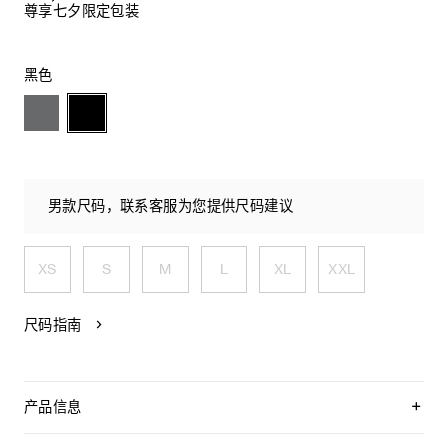
尊享七夕限定包装
黑色
男款尺码，联系客服为您提供尺码建议
XS
S
M
L
XL
XXL
尺码指南
产品信息
61%马海毛，35%锦纶，4%羊毛