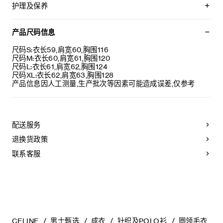
TRIOMPHE刺绣
护理及保养
经典版型
圆领
不可用水清洗。
罗纹饰边
仅使用不含漂白剂的洗衣产品。
产品尺码信息
意大利制造
不可用烘干机烘干。
编号：RY0QW0K68.38NO
最高熨烫温度：110°C / 230°F
尺码S:衣长59,肩宽60,胸围116
不可使用蒸汽。
尺码M:衣长60,肩宽61,胸围120
本品可用芳香化合物进行轻柔干洗。
尺码L:衣长61,肩宽62,胸围124
尺码XL:衣长62,肩宽63,胸围128
产品信息因人工测量,生产批次等因素可能造成误差,仅参考
配送服务
退换货政策
联系客服
CELINE
男士甄选
成衣
针织及POLO衫
圆领毛衣