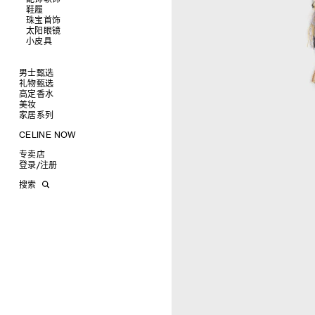
鞋履
查看全部
珠宝首饰
查看全部
皮带
太阳眼镜
查看全部
帽子
拖鞋及凉鞋
小皮具
查看全部
丝巾及围巾
运动及休闲鞋
耳环
查看全部
发饰
乐福鞋
手镯
新品
手套
平底鞋
项链
椭圆形
钱包
男士甄选
高跟鞋
戒指
圆形
卡包
礼物甄选
成衣
靴子
高级珠宝
长方形
零钱包
高定香水
手袋
为她甄选礼物
查看全部
CELINE 挂饰
猫眼形
手拿包
美妆
鞋履
为他甄选礼物
高定香水
查看全部
面罩式
链条钱包
衬衫
家居系列
皮带软饰
香水配件
缎光唇膏
查看全部
几何形
T恤及上衣
托特包
珠宝首饰
润唇膏
旅行
查看全部
CELINE NOW
飞行员形
卫衣
斜挎包
运动鞋
太阳眼镜
美妆配件
蜡烛与配件
查看全部
甄选专题
针织及POLO衫
商务及旅行手袋
乐福鞋及皮鞋
皮带
小皮具
沐浴及身体护理
生活艺术
查看全部
专卖店
时装秀
牛仔丹宁
双肩包
系带鞋
帽子
手镯
INFINITE POSSIBILITIES
文具
查看全部
登录
/
注册
CELINE 艺术项目
裤装
迷你手袋
靴子
围巾
项链
新品
MEN'S AUTOMNE/HIVER 2026
2027春夏男装秀
CELINE 精品店建筑
西装
TRIOMPHE CANVAS 标志印花
拖鞋及凉鞋
其他配饰
戒指
长方形
钱包
AUTOMNE 2026
2026冬季时装秀
DAVID ADAMO
搜索
大衣及羽绒服
LUGGAGE手袋
耳环
圆形
卡包
ÉTÉ CELINE
2026夏季时装秀
CHARLES ARNOLDI
CELINE 巴黎 DUPHOT
夹克外套
TAKE AWAY
CELINE挂饰
飞行员形
零钱包
ÉTÉ 2026
2026春季时装秀
JAMES BALMFORTH
CELINE 巴黎 FRANÇOIS 1ER
皮衣
PADDED手袋
面罩式
电子产品配饰
LEILAH BABIRYE
CELINE 巴黎 GRENELLE
KATINKA BOCK
CELINE 巴黎 蒙田大道
PALOMA BOSQUÊ
CELINE 巴黎 HAUTE
ELAINE CAMERON-WEIR
PARMURERIE
JOSE DAVILA
CELINE 伦敦 邦德街
GEORGIA DICKIE
CELINE 伦敦 103 MOUNT
ASGER DYBVAD LARSEN
STREET
ROCHELLE FEINSTEIN
CELINE 马德里
KIRA FREIJE
CELINE MILAN SANTO
LUISA GARDINI
SPIRITO
PAUL GEES
CELINE 洛杉矶 RODEO