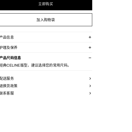
立即购买
加入购物袋
产品信息
100%山羊绒
护理及保养
TRIOMPHE提花
经典版型
不可用水清洗。
V领
产品尺码信息
仅使用不含漂白剂的洗衣产品。
罗纹饰边
不可用烘干机烘干。
经典CELINE版型，建议选择您的常用尺码。
意大利制造
最高熨烫温度：110°C / 230°F
编号：RY0LU0V65.19BD
不可使用蒸汽。
本品可用芳香化合物进行轻柔干洗。
配送服务
退换货政策
联系客服