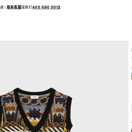
递 |
联系客服
或拨打
400 690 0012