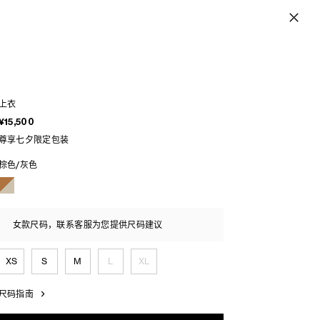
上衣
¥15,500
尊享七夕限定包装
棕色/灰色
女款尺码，联系客服为您提供尺码建议
XS
S
M
L
XL
尺码指南