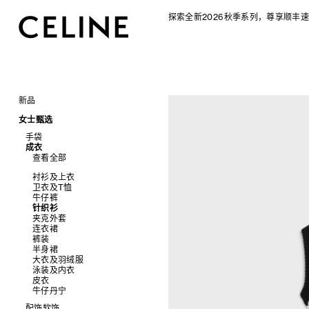
探索全新2026秋季系列，尊享顺丰速
新品
CELINE 2026秋季女士系列
女士甄选
CELINE 2026秋季男士系列
手袋
成衣
查看全部
查看全部
新品
标志印花 TRIOMPHE CANVAS
衬衫及上衣
SOFT TRIOMPHE
卫衣及T恤
PANIER 草编包
牛仔裤
迷你手袋
针织衫
NINO
夹克外套
TRIOMPHE 凯旋门
连衣裙
TRIOMPHE FRAME
裤装
LUGGAGE 手袋
半身裙
TRIO FLAP
大衣及羽绒服
包挂
泳装及内衣
皮衣
牛仔丹宁
配饰软饰