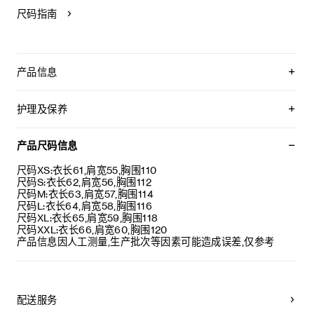
尺码指南
产品信息
100%棉
CELINE PARIS TRIOMPHE印花
护理及保养
宽松版型
兜帽，设有可调节抽绳，金属箍镌刻CELINE PARIS字样
本品可在轻柔洗衣程序下以最高水温30°C/ 85°F清洗。
1个袋鼠式口袋
仅使用不含漂白剂的洗衣产品。
产品尺码信息
罗纹饰边
不可用烘干机烘干。
意大利制造
最高熨烫温度：110°C / 230°F
尺码XS:衣长61,肩宽55,胸围110
编号：RY0JH670Q.38AW
不可使用蒸汽。
尺码S:衣长62,肩宽56,胸围112
不可干洗。
尺码M:衣长63,肩宽57,胸围114
尺码L:衣长64,肩宽58,胸围116
尺码XL:衣长65,肩宽59,胸围118
尺码XXL:衣长66,肩宽60,胸围120
产品信息因人工测量,生产批次等因素可能造成误差,仅参考
配送服务