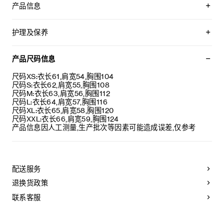
产品信息
CELINE宽松连帽衫，大号版型，落肩设计，长度及臀部下方。
可比您的常用尺码选小一码。
100%棉
CELINE植绒
护理及保养
宽松版型
兜帽，设有可调节抽绳，配以镌刻CELINE PARIS字样的金属
本品可在轻柔洗衣程序下以最高水温30°C/ 85°F清洗。
端头
仅使用不含漂白剂的洗衣产品。
产品尺码信息
罗纹饰边
不可用烘干机烘干。
1个袋鼠式口袋
悬挂晾干，无需脱水。
尺码XS:衣长61,肩宽54,胸围104
葡萄牙制造
最高熨烫温度：110°C / 230°F
尺码S:衣长62,肩宽55,胸围108
编号：RY032510Z.08BQ
不可使用蒸汽。
尺码M:衣长63,肩宽56,胸围112
不可干洗。
尺码L:衣长64,肩宽57,胸围116
尺码XL:衣长65,肩宽58,胸围120
尺码XXL:衣长66,肩宽59,胸围124
产品信息因人工测量,生产批次等因素可能造成误差,仅参考
配送服务
退换货政策
联系客服