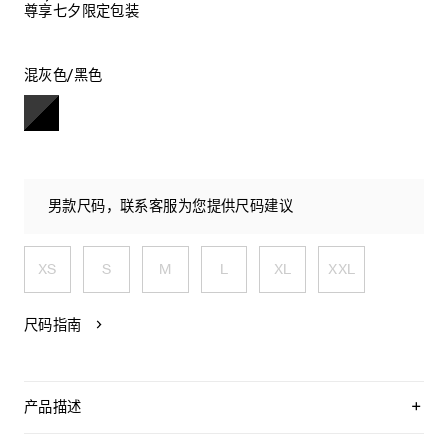
尊享七夕限定包装
混灰色/黑色
男款尺码，联系客服为您提供尺码建议
XS
S
M
L
XL
XXL
尺码指南
产品描述
CELINE植绒棉质抓绒宽松连帽衫