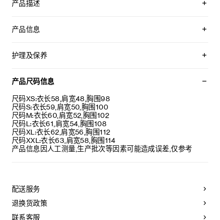
产品描述
TRIOMPHE刺绣罗纹羊毛TRUCKER领套头衫
产品信息
100%羊毛
同色系TRIOMPHE刺绣
护理及保养
经典版型
拉链TRUCKER领
不可用水清洗。
长袖
仅使用不含漂白剂的洗衣产品。
产品尺码信息
罗纹饰边
不可用烘干机烘干。
意大利制造
最高熨烫温度：110°C / 230°F
尺码XS:衣长58,肩宽48,胸围98
编号：RY02Q0ZP2.38NO
不可使用蒸汽。
尺码S:衣长59,肩宽50,胸围100
本品可用芳香化合物进行轻柔干洗。
尺码M:衣长60,肩宽52,胸围102
不可用水进行专业清洗。
尺码L:衣长61,肩宽54,胸围108
尺码XL:衣长62,肩宽56,胸围112
尺码XXL:衣长63,肩宽58,胸围114
产品信息因人工测量,生产批次等因素可能造成误差,仅参考
配送服务
退换货政策
联系客服