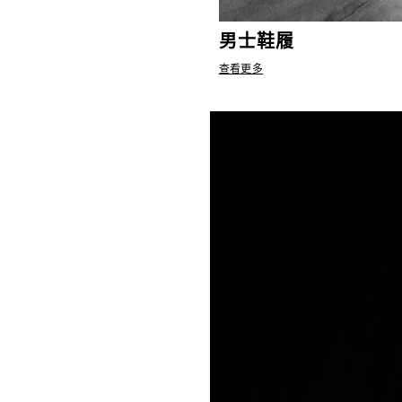
男士鞋履
查看更多