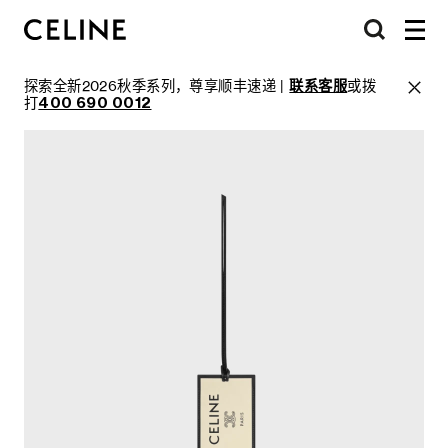
探索全新2026秋季系列，尊享顺丰速递 |
联系客服
或拨
打
400 690 0012