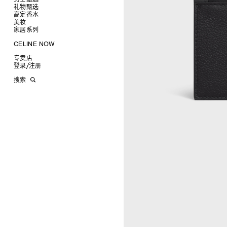
礼物甄选
成衣
高定香水
手袋
为她甄选礼物
查看全部
美妆
鞋履
为他甄选礼物
高定香水
查看全部
衬衫
家居系列
皮带软饰
香水配件
缎光唇膏
查看全部
T恤及上衣
托特包
珠宝首饰
润唇膏
旅行
查看全部
CELINE NOW
卫衣
斜挎包
运动鞋
太阳眼镜
美妆配件
蜡烛与配件
查看全部
甄选专题
针织及POLO衫
商务及旅行手袋
乐福鞋及皮鞋
皮带
小皮具
沐浴及身体护理
生活艺术
查看全部
专卖店
时装秀
牛仔丹宁
双肩包
系带鞋
帽子
手镯
INFINITE POSSIBILITIES
文具
查看全部
登录
/
注册
CELINE 艺术项目
裤装
迷你手袋
靴子
围巾
项链
新品
MEN'S AUTOMNE/HIVER 2026
2027春夏男装秀
CELINE 精品店建筑
西装
TRIOMPHE CANVAS 标志印花
拖鞋及凉鞋
其他配饰
戒指
长方形
钱包
AUTOMNE 2026
2026冬季时装秀
DAVID ADAMO
搜索
大衣及羽绒服
LUGGAGE手袋
耳环
圆形
卡包
ÉTÉ CELINE
2026夏季时装秀
CHARLES ARNOLDI
CELINE 巴黎 DUPHOT
夹克外套
TAKE AWAY
CELINE挂饰
飞行员形
零钱包
ÉTÉ 2026
2026春季时装秀
JAMES BALMFORTH
CELINE 巴黎 FRANÇOIS 1ER
皮衣
PADDED手袋
面罩式
电子产品配饰
LEILAH BABIRYE
CELINE 巴黎 GRENELLE
KATINKA BOCK
CELINE 巴黎 蒙田大道
PALOMA BOSQUÊ
CELINE 巴黎 HAUTE
ELAINE CAMERON-WEIR
PARMURERIE
JOSE DAVILA
CELINE 伦敦 邦德街
GEORGIA DICKIE
CELINE 伦敦 103 MOUNT
ASGER DYBVAD LARSEN
STREET
ROCHELLE FEINSTEIN
CELINE 马德里
KIRA FREIJE
CELINE MILAN SANTO
LUISA GARDINI
SPIRITO
PAUL GEES
CELINE 洛杉矶 RODEO
INDRIKIS GELZIS
CELINE 纽约 麦迪逊
LUKAS GERONIMAS
CELINE 纽约 SOHO
ROCHELLE GOLDBERG
CELINE DOHA VENDOME
CHARLES HARLAN
CELINE 北京
DANIEL JENSEN
CELINE BEJING SKP
DAVID JEREMIAH
CELINE 成都太古里精品店
RINDON JOHNSON
CELINE 大连恒隆广场