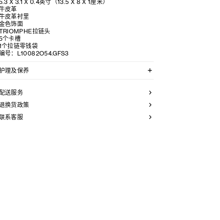
5.3 X 3.1 X 0.4英寸（13.5 X 8 X 1厘米）
牛皮革
牛皮革衬里
金色饰面
TRIOMPHE拉链头
5个卡槽
1个拉链零钱袋
编号：L10082O54.GFS3
护理及保养
CELINE皮具采用珍贵奢华皮革精制而成。所选皮革材质
独特而天然：任何偶然出现的色调差异、斑点或是纹理均
配送服务
为皮革的天然特征，不应被视为瑕疵。为了确保您的手袋
历久弥新，我们建议您：
退换货政策
联系客服
- 防止潮湿；避免接触液体、护手霜、洗手液、化妆品及
香水。如果您的手袋不慎接触到水或上述物质，请用干燥
且不带绒毛的浅色吸水布轻轻擦拭；
- 避免过度暴露于直射光线，并远离直接热源；
- 请勿让您的手袋与粗糙或磨蚀性表面摩擦。如果出现轻
微划痕，可使用柔软的干布轻轻揉搓，以减弱划痕。
- 请收纳于CELINE防尘袋中。请勿存放于在高温、潮湿或
不通风的地方（切勿存放于塑料袋内）。