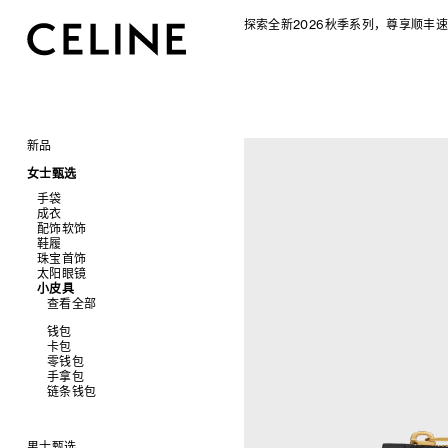
探索全新2026秋季系列，尊享顺丰速
新品
CELINE 2026秋季女士系列
女士甄选
CELINE 2026秋季男士系列
手袋
成衣
查看全部
配饰软饰
查看全部
新品
鞋履
查看全部
标志印花 TRIOMPHE CANVAS
衬衫及上衣
珠宝首饰
查看全部
SOFT TRIOMPHE
卫衣及T恤
皮带
太阳眼镜
查看全部
PANIER 草编包
牛仔裤
帽子
拖鞋及凉鞋
小皮具
查看全部
迷你手袋
针织衫
丝巾及围巾
运动及休闲鞋
耳环
查看全部
NINO
夹克外套
发饰
乐福鞋
手镯
新品
TRIOMPHE 凯旋门
连衣裙
手套
平底鞋
项链
椭圆形
钱包
TRIOMPHE FRAME
裤装
高跟鞋
戒指
圆形
卡包
LUGGAGE 手袋
半身裙
靴子
高级珠宝
长方形
零钱包
TRIO FLAP
大衣及羽绒服
CELINE 挂饰
猫眼形
手拿包
包挂
泳装及内衣
面罩式
链条钱包
皮衣
几何形
牛仔丹宁
飞行员形
男士甄选