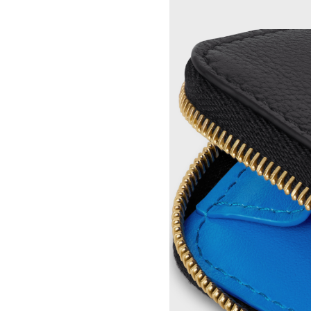
A KASSEN
CELINE 澳门
MEL KENDRICK
CELINE 宁波
SHAWN KURUNERU
CELINE 上海恒隆广场
ARTUR LESCHER
CELINE 武汉恒隆精品店
ANNE LIBBY
CELINE KYOTO DAIMARU
MARIE LUND
CELINE 东京
DAVID NASH
CELINE TOKYO GINZA
NIKA NEELOVA
CELINE YOKOHAMA SOGO
VIRGINIA OVERTON
CELINE 曼谷
马秋莎
CELINE 吉隆坡
FAY RAY
CELINE 新加坡
CAMILLA REYMAN
CELINE 墨尔本
EM ROONEY
LEUNORA SALIHU
SØREN SEJR
DAVINA SEMO
FLEMISH SCHOOL
OSCAR TUAZON
胡曉媛