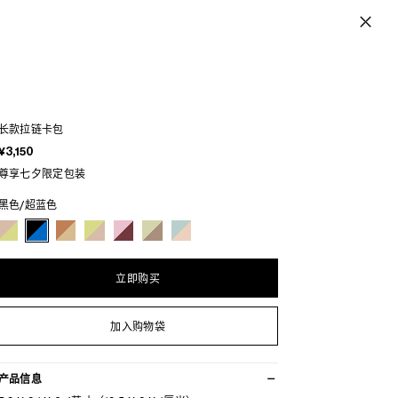
长款拉链卡包
¥3,150
尊享七夕限定包装
黑色/超蓝色
立即购买
加入购物袋
产品信息