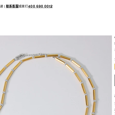
递 |
联系客服
或拨打
400 690 0012