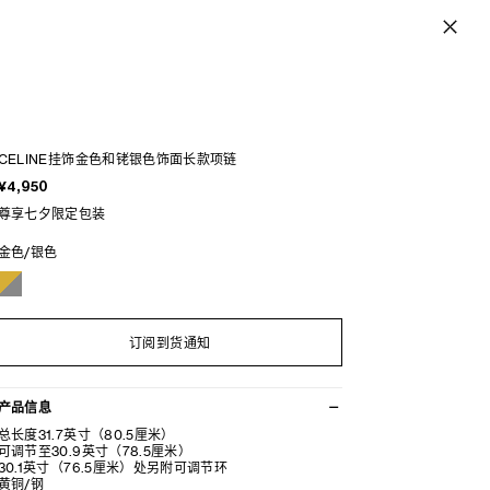
CELINE挂饰金色和铑银色饰面长款项链
¥4,950
尊享七夕限定包装
金色/银色
订阅到货通知
产品信息
总长度31.7英寸（80.5厘米）
可调节至30.9英寸（78.5厘米）
30.1英寸（76.5厘米）处另附可调节环
黄铜/钢