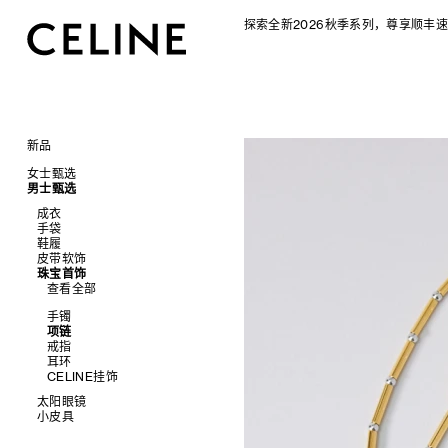
探索全新2026秋季系列，尊享顺丰速
新品
CELINE 2026秋季女士系列
女士甄选
CELINE 2026秋季男士系列
男士甄选
手袋
成衣
查看全部
成衣
配饰软饰
查看全部
手袋
查看全部
新品
鞋履
查看全部
鞋履
查看全部
标志印花 TRIOMPHE CANVAS
衬衫及上衣
珠宝首饰
查看全部
衬衫
皮带软饰
查看全部
SOFT TRIOMPHE
卫衣及T恤
皮带
太阳眼镜
查看全部
T恤及上衣
托特包
珠宝首饰
查看全部
PANIER 草编包
牛仔裤
帽子
拖鞋及凉鞋
小皮具
查看全部
卫衣
斜挎包
运动鞋
查看全部
迷你手袋
针织衫
丝巾及围巾
运动及休闲鞋
耳环
查看全部
针织及POLO衫
商务及旅行手袋
乐福鞋及皮鞋
皮带
NINO
夹克外套
发饰
乐福鞋
手镯
新品
牛仔丹宁
双肩包
系带鞋
帽子
手镯
TRIOMPHE 凯旋门
连衣裙
手套
平底鞋
项链
椭圆形
钱包
裤装
迷你手袋
靴子
围巾
项链
TRIOMPHE FRAME
裤装
高跟鞋
戒指
圆形
卡包
西装
TRIOMPHE CANVAS 标志印花
拖鞋及凉鞋
其他配饰
戒指
LUGGAGE 手袋
半身裙
靴子
高级珠宝
长方形
零钱包
大衣及羽绒服
LUGGAGE手袋
耳环
TRIO FLAP
大衣及羽绒服
CELINE 挂饰
猫眼形
手拿包
夹克外套
TAKE AWAY
CELINE挂饰
包挂
泳装及内衣
面罩式
链条钱包
皮衣
PADDED手袋
皮衣
几何形
太阳眼镜
牛仔丹宁
飞行员形
小皮具
查看全部
查看全部
新品