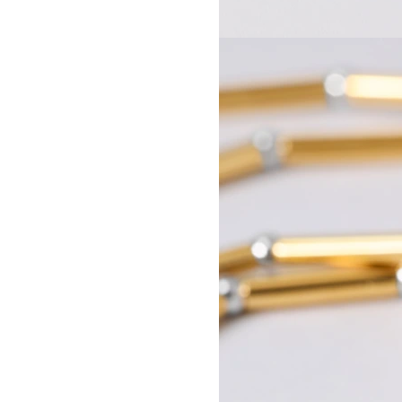
A KASSEN
CELINE 澳门
MEL KENDRICK
CELINE 宁波
SHAWN KURUNERU
CELINE 上海恒隆广场
ARTUR LESCHER
CELINE 武汉恒隆精品店
ANNE LIBBY
CELINE KYOTO DAIMARU
MARIE LUND
CELINE 东京
DAVID NASH
CELINE TOKYO GINZA
NIKA NEELOVA
CELINE YOKOHAMA SOGO
VIRGINIA OVERTON
CELINE 曼谷
马秋莎
CELINE 吉隆坡
FAY RAY
CELINE 新加坡
CAMILLA REYMAN
CELINE 墨尔本
EM ROONEY
LEUNORA SALIHU
SØREN SEJR
DAVINA SEMO
FLEMISH SCHOOL
OSCAR TUAZON
胡曉媛