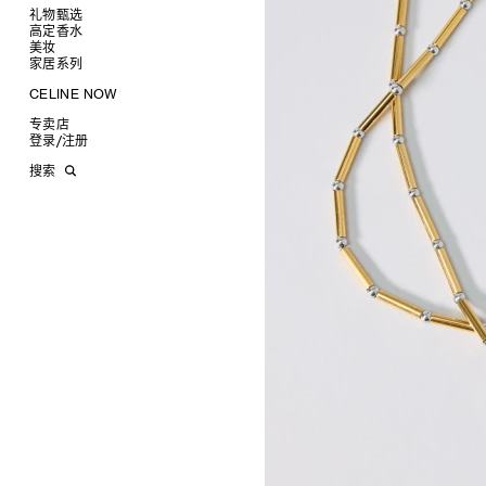
长方形
钱包
礼物甄选
圆形
卡包
高定香水
为她甄选礼物
飞行员形
零钱包
美妆
为他甄选礼物
高定香水
面罩式
电子产品配饰
家居系列
香水配件
缎光唇膏
润唇膏
旅行
CELINE NOW
美妆配件
蜡烛与配件
甄选专题
沐浴及身体护理
生活艺术
专卖店
时装秀
INFINITE POSSIBILITIES
文具
登录
/
注册
CELINE 艺术项目
MEN'S AUTOMNE/HIVER 2026
2027春夏男装秀
CELINE 精品店建筑
AUTOMNE 2026
2026冬季时装秀
DAVID ADAMO
搜索
ÉTÉ CELINE
2026夏季时装秀
CHARLES ARNOLDI
CELINE 巴黎 DUPHOT
ÉTÉ 2026
2026春季时装秀
JAMES BALMFORTH
CELINE 巴黎 FRANÇOIS 1ER
LEILAH BABIRYE
CELINE 巴黎 GRENELLE
KATINKA BOCK
CELINE 巴黎 蒙田大道
PALOMA BOSQUÊ
CELINE 巴黎 HAUTE
ELAINE CAMERON-WEIR
PARMURERIE
JOSE DAVILA
CELINE 伦敦 邦德街
GEORGIA DICKIE
CELINE 伦敦 103 MOUNT
ASGER DYBVAD LARSEN
STREET
ROCHELLE FEINSTEIN
CELINE 马德里
KIRA FREIJE
CELINE MILAN SANTO
LUISA GARDINI
SPIRITO
PAUL GEES
CELINE 洛杉矶 RODEO
INDRIKIS GELZIS
CELINE 纽约 麦迪逊
LUKAS GERONIMAS
CELINE 纽约 SOHO
ROCHELLE GOLDBERG
CELINE DOHA VENDOME
CHARLES HARLAN
CELINE 北京
DANIEL JENSEN
CELINE BEJING SKP
DAVID JEREMIAH
CELINE 成都太古里精品店
RINDON JOHNSON
CELINE 大连恒隆广场