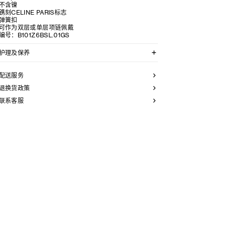
不含镍
镌刻CELINE PARIS标志
弹簧扣
可作为双层或单层项链佩戴
编号：B101Z6BSL.01GS
护理及保养
CELINE选用经典隽永的材质打造精致高雅的珠宝作品。
我们
配送服务
建议您使用软布清洁珠宝。不佩戴时，所有珠宝
都应存放于CELINE保护袋中，以防止碰撞和摩擦。请勿
退换货政策
弯折珠宝，尤其是质地坚硬的手镯，以避免氧化。具有
联系客服
弹簧功能的部件不得接触海水或腐蚀性
化学物质。所有珠宝均不含镍。