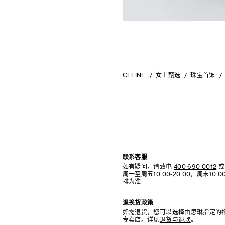
RINDON JOHNSON
CELINE 大连恒隆广场
A KASSEN
CELINE 澳门
MEL KENDRICK
CELINE 宁波
SHAWN KURUNERU
CELINE 上海恒隆广场
ARTUR LESCHER
CELINE 武汉恒隆精品店
ANNE LIBBY
CELINE KYOTO DAIMARU
MARIE LUND
CELINE 东京
DAVID NASH
CELINE TOKYO GINZA
NIKA NEELOVA
CELINE YOKOHAMA SOGO
VIRGINIA OVERTON
CELINE 曼谷
CELINE
女士甄选
珠宝首饰
马秋莎
CELINE 吉隆坡
FAY RAY
CELINE 新加坡
CAMILLA REYMAN
CELINE 墨尔本
EM ROONEY
LEUNORA SALIHU
SØREN SEJR
DAVINA SEMO
FLEMISH SCHOOL
OSCAR TUAZON
胡曉媛
联系客服
如有疑问，请致电
400 690 0012
或
周一至周五10:00-20:00，周末10
排为准
退换货政策
如需退货，您可以选择由思琳指定的
专卖店。详见
退货与退款
。