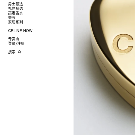
椭圆形
钱包
男士甄选
圆形
卡包
礼物甄选
成衣
长方形
零钱包
高定香水
手袋
为她甄选礼物
查看全部
猫眼形
手拿包
美妆
鞋履
为他甄选礼物
高定香水
查看全部
面罩式
链条钱包
衬衫
家居系列
皮带软饰
香水配件
缎光唇膏
查看全部
几何形
T恤及上衣
托特包
珠宝首饰
润唇膏
旅行
查看全部
CELINE NOW
飞行员形
卫衣
斜挎包
运动鞋
太阳眼镜
美妆配件
蜡烛与配件
查看全部
甄选专题
针织及POLO衫
商务及旅行手袋
乐福鞋及皮鞋
皮带
小皮具
沐浴及身体护理
生活艺术
查看全部
专卖店
时装秀
牛仔丹宁
双肩包
系带鞋
帽子
手镯
INFINITE POSSIBILITIES
文具
查看全部
登录
/
注册
CELINE 艺术项目
裤装
迷你手袋
靴子
围巾
项链
新品
MEN'S AUTOMNE/HIVER 2026
2027春夏男装秀
CELINE 精品店建筑
西装
TRIOMPHE CANVAS 标志印花
拖鞋及凉鞋
其他配饰
戒指
长方形
钱包
AUTOMNE 2026
2026冬季时装秀
DAVID ADAMO
搜索
大衣及羽绒服
LUGGAGE手袋
耳环
圆形
卡包
ÉTÉ CELINE
2026夏季时装秀
CHARLES ARNOLDI
CELINE 巴黎 DUPHOT
夹克外套
TAKE AWAY
CELINE挂饰
飞行员形
零钱包
ÉTÉ 2026
2026春季时装秀
JAMES BALMFORTH
CELINE 巴黎 FRANÇOIS 1ER
皮衣
PADDED手袋
面罩式
电子产品配饰
LEILAH BABIRYE
CELINE 巴黎 GRENELLE
KATINKA BOCK
CELINE 巴黎 蒙田大道
PALOMA BOSQUÊ
CELINE 巴黎 HAUTE
ELAINE CAMERON-WEIR
PARMURERIE
JOSE DAVILA
CELINE 伦敦 邦德街
GEORGIA DICKIE
CELINE 伦敦 103 MOUNT
ASGER DYBVAD LARSEN
STREET
ROCHELLE FEINSTEIN
CELINE 马德里
KIRA FREIJE
CELINE MILAN SANTO
LUISA GARDINI
SPIRITO
PAUL GEES
CELINE 洛杉矶 RODEO
INDRIKIS GELZIS
CELINE 纽约 麦迪逊
LUKAS GERONIMAS
CELINE 纽约 SOHO
ROCHELLE GOLDBERG
CELINE DOHA VENDOME
CHARLES HARLAN
CELINE 北京
DANIEL JENSEN
CELINE BEJING SKP
DAVID JEREMIAH
CELINE 成都太古里精品店