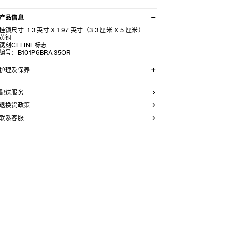
产品信息
挂锁尺寸: 1.3 英寸 X 1.97 英寸（3.3 厘米 X 5 厘米）
黄铜
镌刻CELINE标志
编号：B101P6BRA.35OR
护理及保养
CELINE采用精选材质打造精致高雅的珠宝作品。我们建
议您使用软布清洁珠宝。不佩戴时，所有珠宝都应存放于
配送服务
CELINE保护袋中，以防止碰撞和摩擦。请勿弯折珠宝，
尤其是质地坚硬的手镯，以避免氧化。具有弹簧功能的部
退换货政策
件不得接触海水或腐蚀性化学物质。所有珠宝均不含镍。
联系客服