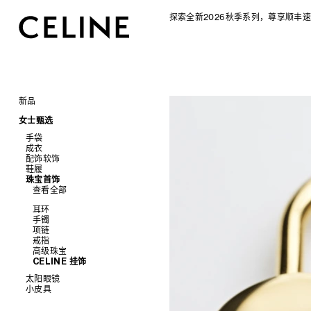
探索全新2026秋季系列，尊享顺丰速
新品
CELINE 2026秋季女士系列
女士甄选
CELINE 2026秋季男士系列
手袋
成衣
查看全部
配饰软饰
查看全部
新品
鞋履
查看全部
标志印花 TRIOMPHE CANVAS
衬衫及上衣
珠宝首饰
查看全部
SOFT TRIOMPHE
卫衣及T恤
皮带
查看全部
PANIER 草编包
牛仔裤
帽子
拖鞋及凉鞋
迷你手袋
针织衫
丝巾及围巾
运动及休闲鞋
耳环
NINO
夹克外套
发饰
乐福鞋
手镯
TRIOMPHE 凯旋门
连衣裙
手套
平底鞋
项链
TRIOMPHE FRAME
裤装
高跟鞋
戒指
LUGGAGE 手袋
半身裙
靴子
高级珠宝
TRIO FLAP
大衣及羽绒服
CELINE 挂饰
包挂
泳装及内衣
太阳眼镜
皮衣
小皮具
查看全部
牛仔丹宁
查看全部
新品