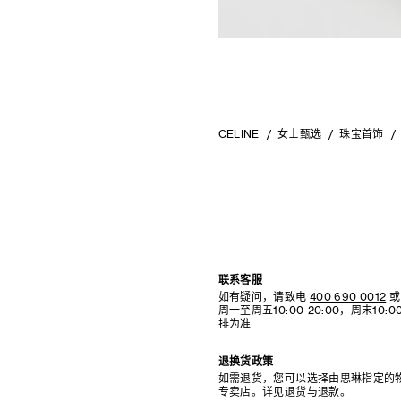
RINDON JOHNSON
CELINE 大连恒隆广场
A KASSEN
CELINE 澳门
MEL KENDRICK
CELINE 宁波
SHAWN KURUNERU
CELINE 上海恒隆广场
ARTUR LESCHER
CELINE 武汉恒隆精品店
ANNE LIBBY
CELINE KYOTO DAIMARU
MARIE LUND
CELINE 东京
DAVID NASH
CELINE TOKYO GINZA
NIKA NEELOVA
CELINE YOKOHAMA SOGO
VIRGINIA OVERTON
CELINE 曼谷
CELINE
女士甄选
珠宝首饰
马秋莎
CELINE 吉隆坡
FAY RAY
CELINE 新加坡
CAMILLA REYMAN
CELINE 墨尔本
EM ROONEY
LEUNORA SALIHU
SØREN SEJR
DAVINA SEMO
FLEMISH SCHOOL
OSCAR TUAZON
胡曉媛
联系客服
如有疑问，请致电
400 690 0012
或
周一至周五10:00-20:00，周末10
排为准
退换货政策
如需退货，您可以选择由思琳指定的
专卖店。详见
退货与退款
。