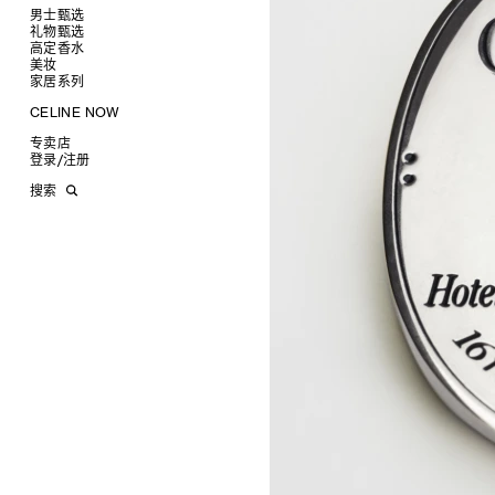
椭圆形
钱包
男士甄选
圆形
卡包
礼物甄选
成衣
长方形
零钱包
高定香水
手袋
为她甄选礼物
查看全部
猫眼形
手拿包
美妆
鞋履
为他甄选礼物
高定香水
查看全部
面罩式
链条钱包
衬衫
家居系列
皮带软饰
香水配件
缎光唇膏
查看全部
几何形
T恤及上衣
托特包
珠宝首饰
润唇膏
旅行
查看全部
CELINE NOW
飞行员形
卫衣
斜挎包
运动鞋
太阳眼镜
美妆配件
蜡烛与配件
查看全部
甄选专题
针织及POLO衫
商务及旅行手袋
乐福鞋及皮鞋
皮带
小皮具
沐浴及身体护理
生活艺术
查看全部
专卖店
时装秀
牛仔丹宁
双肩包
系带鞋
帽子
手镯
INFINITE POSSIBILITIES
文具
查看全部
登录
/
注册
CELINE 艺术项目
裤装
迷你手袋
靴子
围巾
项链
新品
MEN'S AUTOMNE/HIVER 2026
2027春夏男装秀
CELINE 精品店建筑
西装
TRIOMPHE CANVAS 标志印花
拖鞋及凉鞋
其他配饰
戒指
长方形
钱包
AUTOMNE 2026
2026冬季时装秀
DAVID ADAMO
搜索
大衣及羽绒服
LUGGAGE手袋
耳环
圆形
卡包
ÉTÉ CELINE
2026夏季时装秀
CHARLES ARNOLDI
CELINE 巴黎 DUPHOT
夹克外套
TAKE AWAY
CELINE挂饰
飞行员形
零钱包
ÉTÉ 2026
2026春季时装秀
JAMES BALMFORTH
CELINE 巴黎 FRANÇOIS 1ER
皮衣
PADDED手袋
面罩式
电子产品配饰
LEILAH BABIRYE
CELINE 巴黎 GRENELLE
KATINKA BOCK
CELINE 巴黎 蒙田大道
PALOMA BOSQUÊ
CELINE 巴黎 HAUTE
ELAINE CAMERON-WEIR
PARMURERIE
JOSE DAVILA
CELINE 伦敦 邦德街
GEORGIA DICKIE
CELINE 伦敦 103 MOUNT
ASGER DYBVAD LARSEN
STREET
ROCHELLE FEINSTEIN
CELINE 马德里
KIRA FREIJE
CELINE MILAN SANTO
LUISA GARDINI
SPIRITO
PAUL GEES
CELINE 洛杉矶 RODEO
INDRIKIS GELZIS
CELINE 纽约 麦迪逊
LUKAS GERONIMAS
CELINE 纽约 SOHO
ROCHELLE GOLDBERG
CELINE DOHA VENDOME
CHARLES HARLAN
CELINE 北京
DANIEL JENSEN
CELINE BEJING SKP
DAVID JEREMIAH
CELINE 成都太古里精品店