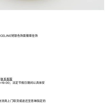
CELINE铑银色饰面徽章挂饰
联系客服
:00-19:00；法定节假日期间以具体安
物流商上门取货或退还至思琳指定的