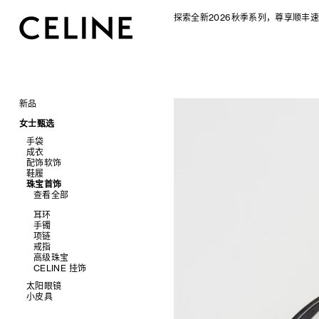
探索全新2026秋季系列，尊享顺丰速
新品
CELINE 2026秋季女士系列
女士甄选
CELINE 2026秋季男士系列
手袋
成衣
查看全部
配饰软饰
查看全部
新品
鞋履
查看全部
标志印花 TRIOMPHE CANVAS
衬衫及上衣
珠宝首饰
查看全部
SOFT TRIOMPHE
卫衣及T恤
皮带
查看全部
PANIER 草编包
牛仔裤
帽子
拖鞋及凉鞋
迷你手袋
针织衫
丝巾及围巾
运动及休闲鞋
耳环
NINO
夹克外套
发饰
乐福鞋
手镯
TRIOMPHE 凯旋门
连衣裙
手套
平底鞋
项链
TRIOMPHE FRAME
裤装
高跟鞋
戒指
LUGGAGE 手袋
半身裙
靴子
高级珠宝
TRIO FLAP
大衣及羽绒服
CELINE 挂饰
包挂
泳装及内衣
太阳眼镜
皮衣
小皮具
查看全部
牛仔丹宁
查看全部
新品