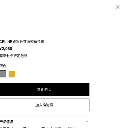
CELINE铑银色饰面徽章挂饰
¥2,950
尊享七夕限定包装
银色
立即购买
加入购物袋
产品信息