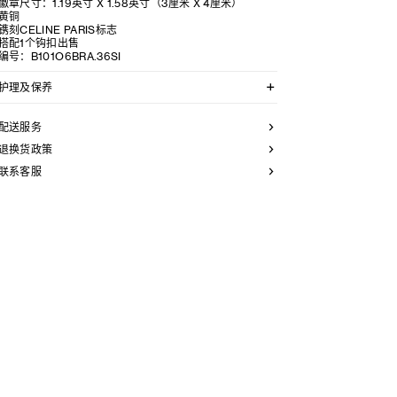
徽章尺寸：1.19英寸 X 1.58英寸（3厘米 X 4厘米）
黄铜
镌刻CELINE PARIS标志
搭配1个钩扣出售
编号：B101O6BRA.36SI
护理及保养
CELINE采用精选材质打造精致高雅的珠宝作品。我们建
议您使用软布清洁珠宝。不佩戴时，所有珠宝都应存放于
配送服务
CELINE保护袋中，以防止碰撞和摩擦。请勿弯折珠宝，
尤其是质地坚硬的手镯，以避免氧化。具有弹簧功能的部
退换货政策
件不得接触海水或腐蚀性化学物质。所有珠宝均不含镍，
联系客服
并具有低敏感性。