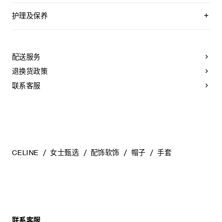
护理及保养
不可用水清洗。
仅使用不含漂白剂的洗衣产品。
不可用烘干机烘干。
配送服务
不可熨烫。
不可干洗。
退换货政策
联系客服
CELINE
女士甄选
配饰软饰
帽子
手套
联系客服