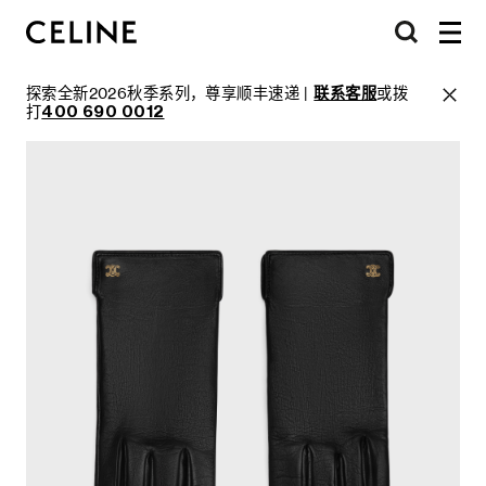
探索全新2026秋季系列，尊享顺丰速递 |
联系客服
或拨
打
400 690 0012