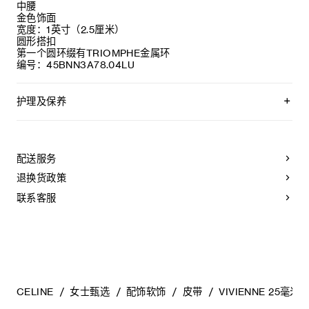
中腰
金色饰面
宽度：1英寸（2.5厘米）
圆形搭扣
第一个圆环缀有TRIOMPHE金属环
编号：45BNN3A78.04LU
护理及保养
CELINE皮带均选用优质的皮革制作。所选材质均为天然皮革，
且各不相同；任何偶然出现的色调差异、斑点或是纹理均为皮
革的天然特征，不应被视作产品瑕疵。
配送服务
为长期保持皮带美观，请您遵循以下建议：
退换货政策
- 避免接触水、油、香水和化妆品。如果您的皮带不慎接触到
水，应立即以柔软的浅色吸水布轻拭干净。
联系客服
- 请勿将本产品长时间暴露在高温或强光照射之下。
- 请勿将皮带与粗糙或磨蚀性表面摩擦。如果出现轻微划痕，以
柔软的干布轻拭，可减淡轻微的划痕。
- 请将其收纳在防尘袋中。切勿存放于高温、潮湿或不通风的地
方。请勿将本产品存放于塑料袋中。
CELINE
女士甄选
配饰软饰
皮带
VIVIENNE 25毫米