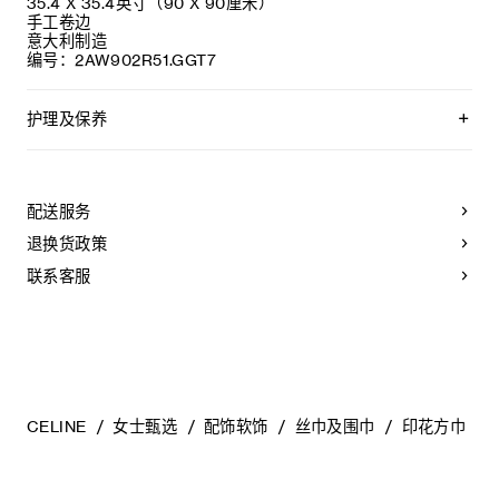
35.4 X 35.4英寸（90 X 90厘米）
手工卷边
意大利制造
编号：2AW902R51.GGT7
护理及保养
不可用水清洗。
仅使用不含漂白剂的洗衣产品。
不可用烘干机烘干。
配送服务
不可熨烫。
本品可用芳香化合物进行轻柔干洗。
退换货政策
不可用水进行专业清洗。
联系客服
CELINE
女士甄选
配饰软饰
丝巾及围巾
印花方巾