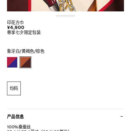
印花方巾
¥4,900
尊享七夕限定包装
象牙白/黄褐色/棕色
均码
产品信息
100%桑蚕丝