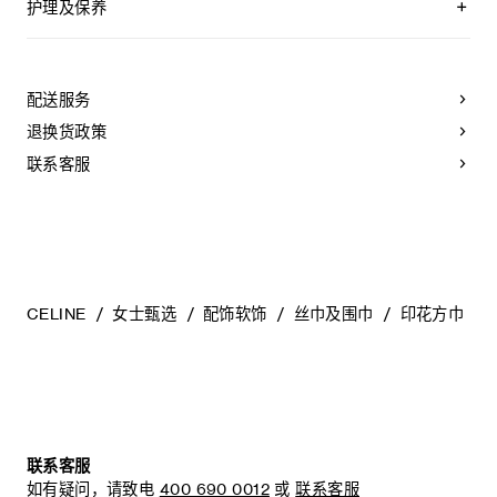
护理及保养
不可用水清洗。
仅使用不含漂白剂的洗衣产品。
不可用烘干机烘干。
配送服务
不可熨烫。
本品可用芳香化合物进行轻柔干洗。
退换货政策
不可用水进行专业清洗。
联系客服
CELINE
女士甄选
配饰软饰
丝巾及围巾
印花方巾
联系客服
如有疑问，请致电
400 690 0012
或
联系客服