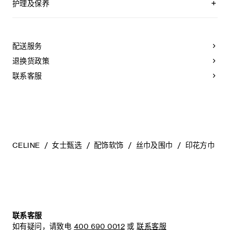
护理及保养
不可用水清洗。
仅使用不含漂白剂的洗衣产品。
不可用烘干机烘干。
配送服务
不可熨烫。
本品可用芳香化合物进行轻柔干洗。
退换货政策
不可用水进行专业清洗。
联系客服
CELINE
女士甄选
配饰软饰
丝巾及围巾
印花方巾
联系客服
如有疑问，请致电
400 690 0012
或
联系客服