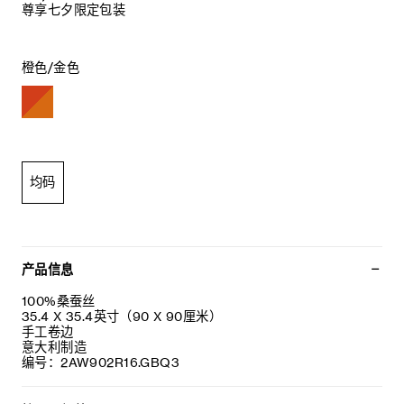
尊享七夕限定包装
橙色/金色
均码
产品信息
100%桑蚕丝
35.4 X 35.4英寸（90 X 90厘米）
手工卷边
意大利制造
编号：2AW902R16.GBQ3