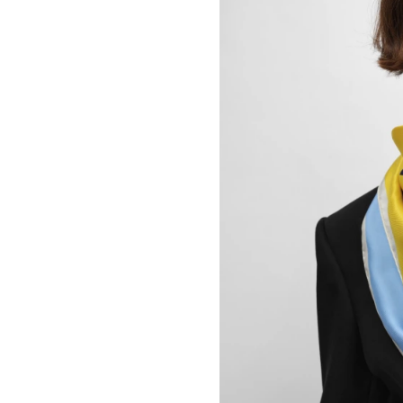
A KASSEN
CELINE 澳门
MEL KENDRICK
CELINE 宁波
SHAWN KURUNERU
CELINE 上海恒隆广场
ARTUR LESCHER
CELINE 武汉恒隆精品店
ANNE LIBBY
CELINE KYOTO DAIMARU
MARIE LUND
CELINE 东京
DAVID NASH
CELINE TOKYO GINZA
NIKA NEELOVA
CELINE YOKOHAMA SOGO
VIRGINIA OVERTON
CELINE 曼谷
马秋莎
CELINE 吉隆坡
FAY RAY
CELINE 新加坡
CAMILLA REYMAN
CELINE 墨尔本
EM ROONEY
LEUNORA SALIHU
SØREN SEJR
DAVINA SEMO
FLEMISH SCHOOL
OSCAR TUAZON
胡曉媛