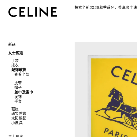
探索全新2026秋季系列，尊享顺丰速
新品
CELINE 2026秋季女士系列
女士甄选
CELINE 2026秋季男士系列
手袋
成衣
查看全部
配饰软饰
查看全部
新品
查看全部
标志印花 TRIOMPHE CANVAS
衬衫及上衣
SOFT TRIOMPHE
卫衣及T恤
皮带
PANIER 草编包
牛仔裤
帽子
迷你手袋
针织衫
丝巾及围巾
NINO
夹克外套
发饰
TRIOMPHE 凯旋门
连衣裙
手套
TRIOMPHE FRAME
裤装
鞋履
LUGGAGE 手袋
半身裙
珠宝首饰
查看全部
TRIO FLAP
大衣及羽绒服
太阳眼镜
查看全部
包挂
泳装及内衣
拖鞋及凉鞋
小皮具
查看全部
皮衣
运动及休闲鞋
耳环
查看全部
牛仔丹宁
乐福鞋
手镯
新品
平底鞋
项链
椭圆形
钱包
男士甄选