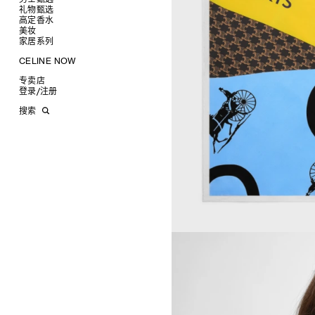
高跟鞋
戒指
圆形
卡包
礼物甄选
成衣
靴子
高级珠宝
长方形
零钱包
高定香水
手袋
为她甄选礼物
查看全部
CELINE 挂饰
猫眼形
手拿包
美妆
鞋履
为他甄选礼物
高定香水
查看全部
面罩式
链条钱包
衬衫
家居系列
皮带软饰
香水配件
缎光唇膏
查看全部
几何形
T恤及上衣
托特包
珠宝首饰
润唇膏
旅行
查看全部
CELINE NOW
飞行员形
卫衣
斜挎包
运动鞋
太阳眼镜
美妆配件
蜡烛与配件
查看全部
甄选专题
针织及POLO衫
商务及旅行手袋
乐福鞋及皮鞋
皮带
小皮具
沐浴及身体护理
生活艺术
查看全部
专卖店
时装秀
牛仔丹宁
双肩包
系带鞋
帽子
手镯
INFINITE POSSIBILITIES
文具
查看全部
登录
/
注册
CELINE 艺术项目
裤装
迷你手袋
靴子
围巾
项链
新品
MEN'S AUTOMNE/HIVER 2026
2027春夏男装秀
CELINE 精品店建筑
西装
TRIOMPHE CANVAS 标志印花
拖鞋及凉鞋
其他配饰
戒指
长方形
钱包
AUTOMNE 2026
2026冬季时装秀
DAVID ADAMO
搜索
大衣及羽绒服
LUGGAGE手袋
耳环
圆形
卡包
ÉTÉ CELINE
2026夏季时装秀
CHARLES ARNOLDI
CELINE 巴黎 DUPHOT
夹克外套
TAKE AWAY
CELINE挂饰
飞行员形
零钱包
ÉTÉ 2026
2026春季时装秀
JAMES BALMFORTH
CELINE 巴黎 FRANÇOIS 1ER
皮衣
PADDED手袋
面罩式
电子产品配饰
LEILAH BABIRYE
CELINE 巴黎 GRENELLE
KATINKA BOCK
CELINE 巴黎 蒙田大道
PALOMA BOSQUÊ
CELINE 巴黎 HAUTE
ELAINE CAMERON-WEIR
PARMURERIE
JOSE DAVILA
CELINE 伦敦 邦德街
GEORGIA DICKIE
CELINE 伦敦 103 MOUNT
ASGER DYBVAD LARSEN
STREET
ROCHELLE FEINSTEIN
CELINE 马德里
KIRA FREIJE
CELINE MILAN SANTO
LUISA GARDINI
SPIRITO
PAUL GEES
CELINE 洛杉矶 RODEO
INDRIKIS GELZIS
CELINE 纽约 麦迪逊
LUKAS GERONIMAS
CELINE 纽约 SOHO
ROCHELLE GOLDBERG
CELINE DOHA VENDOME
CHARLES HARLAN
CELINE 北京
DANIEL JENSEN
CELINE BEJING SKP
DAVID JEREMIAH
CELINE 成都太古里精品店
RINDON JOHNSON
CELINE 大连恒隆广场