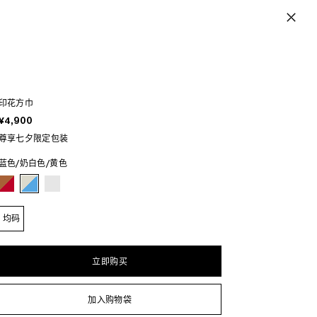
印花方巾
¥4,900
尊享七夕限定包装
蓝色/奶白色/黄色
均码
立即购买
加入购物袋