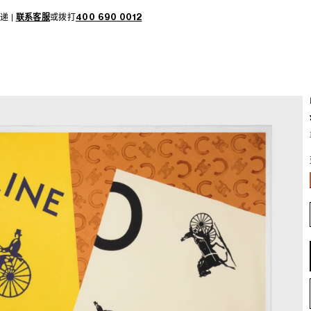
递 |
联系客服
或拨打
400 690 0012