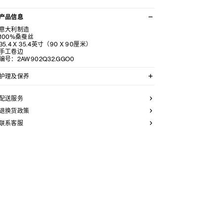
产品信息
意大利制造
100%桑蚕丝
35.4 X 35.4英寸（90 X 90厘米）
手工卷边
编号：2AW902Q32.GGO0
护理及保养
不可用水清洗。
仅使用不含漂白剂的洗衣产品。
配送服务
不可用烘干机烘干。
不可熨烫。
退换货政策
本品可用芳香化合物进行轻柔干洗。
联系客服
不可用水进行专业清洗。