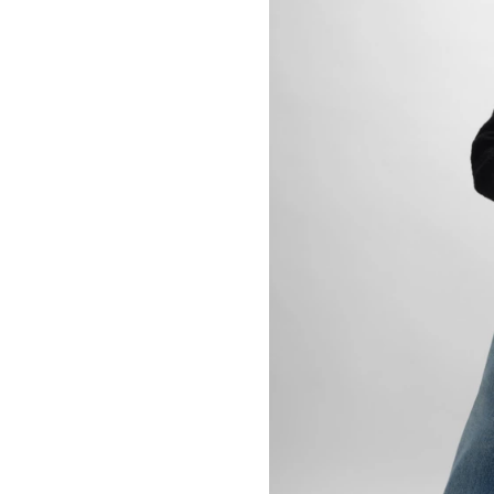
LUKAS GERONIMAS
CELINE 纽约 SOHO
ROCHELLE GOLDBERG
CELINE DOHA VENDOME
CHARLES HARLAN
CELINE 北京
DANIEL JENSEN
CELINE BEJING SKP
DAVID JEREMIAH
CELINE 成都太古里精品店
RINDON JOHNSON
CELINE 大连恒隆广场
A KASSEN
CELINE 澳门
MEL KENDRICK
CELINE 宁波
SHAWN KURUNERU
CELINE 上海恒隆广场
ARTUR LESCHER
CELINE 武汉恒隆精品店
ANNE LIBBY
CELINE KYOTO DAIMARU
MARIE LUND
CELINE 东京
DAVID NASH
CELINE TOKYO GINZA
NIKA NEELOVA
CELINE YOKOHAMA SOGO
VIRGINIA OVERTON
CELINE 曼谷
马秋莎
CELINE 吉隆坡
FAY RAY
CELINE 新加坡
CAMILLA REYMAN
CELINE 墨尔本
EM ROONEY
LEUNORA SALIHU
SØREN SEJR
DAVINA SEMO
FLEMISH SCHOOL
OSCAR TUAZON
胡曉媛