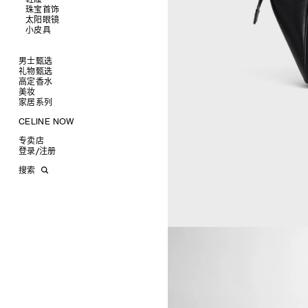
衬衫及上衣
珠宝首饰
查看全部
卫衣及T恤
皮带
太阳眼镜
查看全部
牛仔裤
帽子
拖鞋及凉鞋
小皮具
查看全部
针织衫
丝巾及围巾
运动及休闲鞋
耳环
查看全部
夹克外套
发饰
乐福鞋
手镯
新品
连衣裙
手套
平底鞋
项链
椭圆形
钱包
男士甄选
裤装
高跟鞋
戒指
圆形
卡包
礼物甄选
成衣
半身裙
靴子
高级珠宝
长方形
零钱包
高定香水
手袋
为她甄选礼物
查看全部
大衣及羽绒服
CELINE 挂饰
猫眼形
手拿包
美妆
鞋履
为他甄选礼物
高定香水
查看全部
泳装及内衣
面罩式
链条钱包
衬衫
家居系列
皮带软饰
香水配件
缎光唇膏
查看全部
皮衣
几何形
T恤及上衣
托特包
珠宝首饰
润唇膏
旅行
查看全部
CELINE NOW
牛仔丹宁
飞行员形
卫衣
斜挎包
运动鞋
太阳眼镜
美妆配件
蜡烛与配件
查看全部
甄选专题
针织及POLO衫
商务及旅行手袋
乐福鞋及皮鞋
皮带
小皮具
沐浴及身体护理
生活艺术
查看全部
专卖店
时装秀
牛仔丹宁
双肩包
系带鞋
帽子
手镯
INFINITE POSSIBILITIES
文具
查看全部
登录
/
注册
CELINE 艺术项目
裤装
迷你手袋
靴子
围巾
项链
新品
MEN'S AUTOMNE/HIVER 2026
2027春夏男装秀
CELINE 精品店建筑
西装
TRIOMPHE CANVAS 标志印花
拖鞋及凉鞋
其他配饰
戒指
长方形
钱包
AUTOMNE 2026
2026冬季时装秀
DAVID ADAMO
搜索
大衣及羽绒服
LUGGAGE手袋
耳环
圆形
卡包
ÉTÉ CELINE
2026夏季时装秀
CHARLES ARNOLDI
CELINE 巴黎 DUPHOT
夹克外套
TAKE AWAY
CELINE挂饰
飞行员形
零钱包
ÉTÉ 2026
2026春季时装秀
JAMES BALMFORTH
CELINE 巴黎 FRANÇOIS 1ER
皮衣
PADDED手袋
面罩式
电子产品配饰
LEILAH BABIRYE
CELINE 巴黎 GRENELLE
KATINKA BOCK
CELINE 巴黎 蒙田大道
PALOMA BOSQUÊ
CELINE 巴黎 HAUTE
ELAINE CAMERON-WEIR
PARMURERIE
JOSE DAVILA
CELINE 伦敦 邦德街
GEORGIA DICKIE
CELINE 伦敦 103 MOUNT
ASGER DYBVAD LARSEN
STREET
ROCHELLE FEINSTEIN
CELINE 马德里
KIRA FREIJE
CELINE MILAN SANTO
LUISA GARDINI
SPIRITO
PAUL GEES
CELINE 洛杉矶 RODEO
INDRIKIS GELZIS
CELINE 纽约 麦迪逊