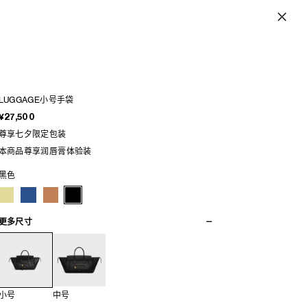
LUGGAGE小号手袋
¥27,500
尊享七夕限定包装
本商品尊享润唇膏体验装
黑色
更多尺寸
小号
中号