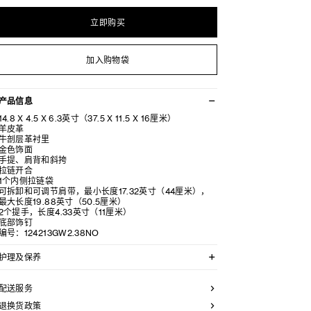
立即购买
加入购物袋
产品信息
14.8 X 4.5 X 6.3英寸（37.5 X 11.5 X 16厘米）
羊皮革
牛剖层革衬里
金色饰面
手提、肩背和斜挎
拉链开合
1个内侧拉链袋
可拆卸和可调节肩带，最小长度17.32英寸（44厘米），
最大长度19.88英寸（50.5厘米）
2个提手，长度4.33英寸（11厘米）
底部饰钉
编号：124213GW2.38NO
护理及保养
CELINE皮具采用珍贵奢华皮革精制而成。所选皮革材质
独特而天然：任何偶然出现的色调差异、斑点或是纹理均
配送服务
为皮革的天然特征，不应被视为瑕疵。为了确保您的手袋
历久弥新，我们建议您：
退换货政策