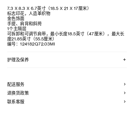
7.3 X 8.3 X 6.7英寸（18.5 X 21 X 17厘米）
标志印花，人造革织物
金色饰面
手提、肩背和斜挎
1个主隔层
可拆卸和可调节肩带，最小长度18.5英寸（47厘米），最大长
度21.85英寸（55.5厘米）
编号：124182Q72.03MI
护理及保养
CELINE皮具采用珍贵奢华皮革精制而成。所选皮革材质独特而
天然：任何偶然出现的色调差异、斑点或是纹理均为皮革的天
然特征，不应被视为瑕疵。为了确保您的手袋历久弥新，我们
配送服务
建议您：
退换货政策
- 防止潮湿；避免接触液体、护手霜、洗手液、化妆品及香水。
如果您的手袋不慎接触到水或上述物质，请用干燥且不带绒毛
联系客服
的浅色吸水布轻轻擦拭；
- 避免过度暴露于直射光线，并远离直接热源；
- 请勿让您的手袋与粗糙或磨蚀性表面摩擦。如果出现轻微划
痕，可使用柔软的干布轻轻揉搓，以减弱划痕。
- 请收纳于CELINE防尘袋中。请勿存放于在高温、潮湿或不通
风的地方（切勿存放于塑料袋内）。