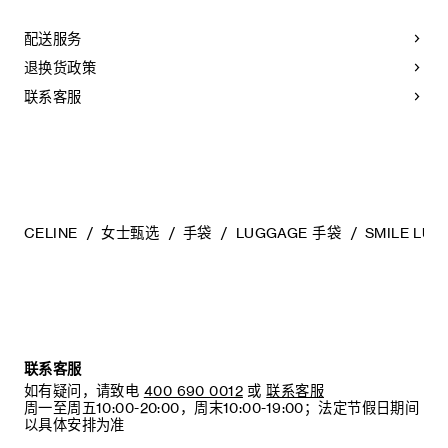
天然：任何偶然出现的色调差异、斑点或是纹理均为皮革的天
然特征，不应被视为瑕疵。为了确保您的手袋历久弥新，我们
配送服务
建议您：
退换货政策
- 防止潮湿；避免接触液体、护手霜、洗手液、化妆品及香水。
如果您的手袋不慎接触到水或上述物质，请用干燥且不带绒毛
联系客服
的浅色吸水布轻轻擦拭；
- 避免过度暴露于直射光线，并远离直接热源；
- 请勿让您的手袋与粗糙或磨蚀性表面摩擦。如果出现轻微划
痕，可使用柔软的干布轻轻揉搓，以减弱划痕。
- 请收纳于CELINE防尘袋中。请勿存放于在高温、潮湿或不通
风的地方（切勿存放于塑料袋内）。
CELINE
女士甄选
手袋
LUGGAGE 手袋
SMILE L
联系客服
如有疑问，请致电
400 690 0012
或
联系客服
周一至周五10:00-20:00，周末10:00-19:00；法定节假日期间
以具体安排为准