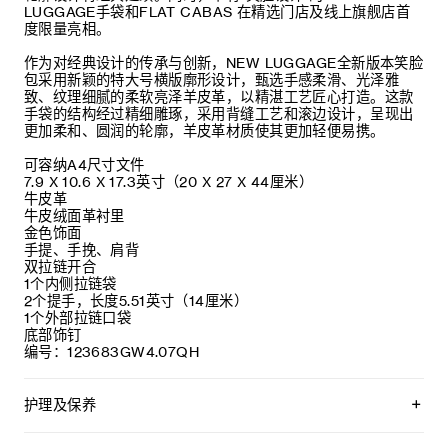
LUGGAGE手袋和FLAT CABAS 在精选门店及线上旗舰店首
度限量亮相。
作为对经典设计的传承与创新，NEW LUGGAGE全新版本笑脸
包采用新颖的特大号横版廓形设计，甄选手感柔滑、光泽雅
致、纹理细腻的柔软亮泽羊皮革，以精湛工艺匠心打造。这款
手袋的结构经过精细雕琢，采用背缝工艺和滚边设计，呈现出
更加柔和、圆润的轮廓，羊皮革材质使其更加轻便易携。
可容纳A4尺寸文件
7.9 X 10.6 X 17.3英寸（20 X 27 X 44厘米）
牛皮革
牛皮绒面革衬里
金色饰面
手提、手挽、肩背
双拉链开合
1个内侧拉链袋
2个提手，长度5.51英寸（14厘米）
1个外部拉链口袋
底部饰钉
编号：123683GW4.07QH
护理及保养
CELINE皮具采用珍贵奢华皮革精制而成。所选皮革材质独特而