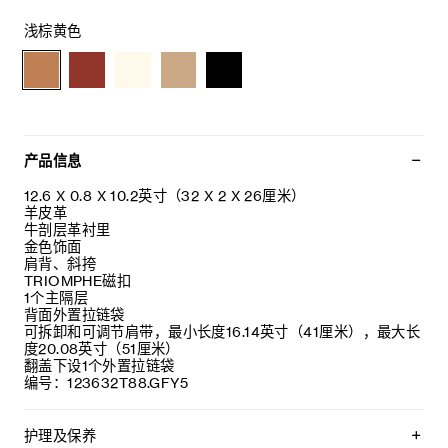
浅棕黄色
产品信息
12.6 X 0.8 X 10.2英寸（32 X 2 X 26厘米）
羊皮革
牛剖层革衬里
金色饰面
肩背、斜挎
TRIOMPHE磁扣
1个主隔层
背面外置拉链袋
可拆卸和可调节肩带，最小长度16.14英寸（41厘米），最大长
度20.08英寸（51厘米）
翻盖下设1个外置拉链袋
编号：123632T88.GFY5
护理及保养