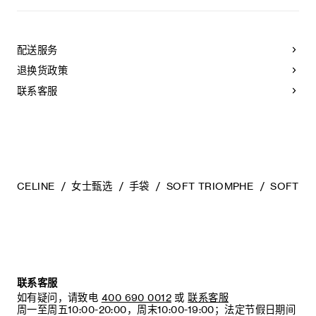
CELINE皮具采用珍贵奢华皮革精制而成。所选皮革材质特别而
天然：任何偶然出现的色调差异、斑点或是纹理均为皮革的天
然特征，不应被视为瑕疵。为了确保您的手袋历久弥新，我们
配送服务
建议您：
退换货政策
- 防止潮湿；避免接触液体、护手霜、洗手液、化妆品及香水。
如果您的手袋不慎接触到水或上述物质，请用干燥且不带绒毛
联系客服
的浅色吸水布轻轻擦拭；
- 避免过度暴露于直射光线，并远离直接热源；
- 请勿让您的手袋与粗糙或磨蚀性表面摩擦。如果出现轻微划
痕，可使用柔软的干布轻轻揉搓，以减弱划痕。
- 请收纳于CELINE防尘袋中。请勿存放于在高温、潮湿或不通
风的地方（切勿存放于塑料袋内）。
CELINE
女士甄选
手袋
SOFT TRIOMPHE
SOFT T
联系客服
如有疑问，请致电
400 690 0012
或
联系客服
周一至周五10:00-20:00，周末10:00-19:00；法定节假日期间