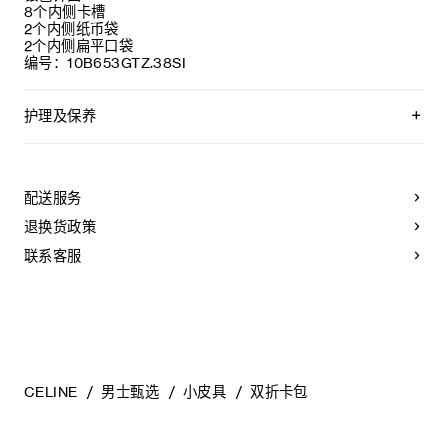
8个内侧卡槽
2个内侧纸币袋
2个内侧扁平口袋
编号：10B653GTZ.38SI
护理及保养
CELINE皮具采用珍贵奢华皮革精制而成。所选皮革材质特别而
天然：任何偶然出现的色调差异、斑点或是纹理均为皮革的天
然特征，不应被视为瑕疵。为了确保您的手袋历久弥新，我们
配送服务
建议您：
退换货政策
- 防止潮湿；避免接触液体、护手霜、洗手液、化妆品及香水。
如果您的手袋不慎接触到水或上述物质，请用干燥且不带绒毛
联系客服
的浅色吸水布轻轻擦拭；
- 避免过度暴露于直射光线，并远离直接热源；
- 请勿让您的手袋与粗糙或磨蚀性表面摩擦。如果出现轻微划
痕，可使用柔软的干布轻轻揉搓，以减弱划痕。
- 请收纳于CELINE防尘袋中。请勿存放于在高温、潮湿或不通
风的地方（切勿存放于塑料袋内）。
CELINE
男士甄选
小皮具
双折卡包