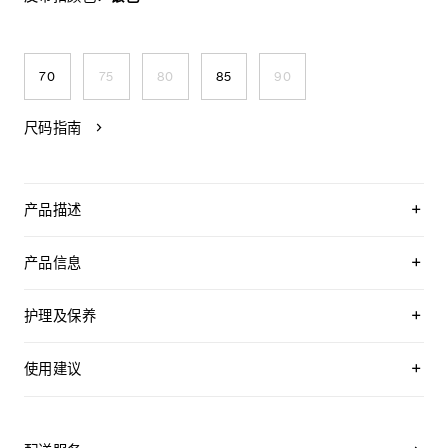
70
75
80
85
90
尺码指南
产品描述
CELINE倾情呈献品牌首个可定制服务系列“LA BOUCLE
CELINE”，以经典皮带系列为载体开启个性化臻享体验。该系
产品信息
列首发搭载TRIOMPHE可拆卸搭扣，配以创新双面皮带，提供
多种经典隽永与当季流行的配色选择，并备有四款搭扣样式。
双面皮带，两面均可使用
附赠2个皮革环，配合不同面使用
护理及保养
可拆卸TRIOMPHE搭扣，可搭配其他双面双色皮带
无论是日间着装或晚宴造型，这些皮带皆能和谐搭配各类服饰
您的CELINE腰带采用珍贵奢华皮革精制而成。
廓形，彰显品牌标志性“TRIOMPHE”图案的非凡魅力。
TAURILLON皮革和牛皮革
所选材质均为天然皮革，且各不相同；任何偶然出现的色调差
使用建议
中腰
异、斑点或是纹理均为皮革的天然特征，不应被视为瑕疵。
宽度：1英寸（2.5厘米）
组装腰带步骤：
可拆卸搭扣提供金色、银色、黑色及水钻装饰等多种选择，为
为了确保您的腰带历久弥新，我们建议您：
不同场合打造多样风格搭配。
金属
A)
取带有单个孔眼的皮带条，将其置于您所选颜色的皮带一