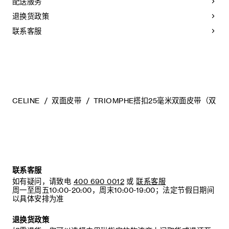
银色饰面
配送服务
侧
- 避免接触水、油脂、香水和化妆品。如果您的腰带不慎接触到
宽度：1英寸（2.5厘米）
水，应立即以柔软的浅色吸水布轻拭干净。
退换货政策
B)
将皮带条从搭扣的桥接处开始穿过搭扣
TRIOMPHE配领扣搭扣
- 避免过度暴露于高温和强光下。
编号：45BLZ3AS1.02IR.45BND6ATZ.36SI
- 请勿将腰带与粗糙或磨蚀性表面摩擦。以柔软的干布轻拭，可
联系客服
C)
将搭扣的领扣卡入单个孔眼中
减淡轻微的划痕。
- 收纳于毛毡防尘袋中存放。切勿存放于高温、潮湿或不通风的
D)
选用与所选颜色相匹配的皮圈，将其套在皮带条上，并置
地方。切勿存放于塑料袋内。
于搭扣正上方
E)
您的腰带现已组装完成
CELINE
双面皮带
TRIOMPHE搭扣25毫米双面皮带（双面
调节腰带步骤：
A)
将腰带自左侧环绕于腰部
B)
将皮带条（带有五个孔眼的一端）贴身穿过活动皮圈及搭
扣的桥接处
C)
根据需要，将领扣卡入合适的孔眼中，以调节腰带松紧
联系客服
如有疑问，请致电
400 690 0012
或
联系客服
周一至周五10:00-20:00，周末10:00-19:00；法定节假日期间
建议：
以具体安排为准
我们建议您将皮圈存放在原包装盒内，以免遗失
退换货政策