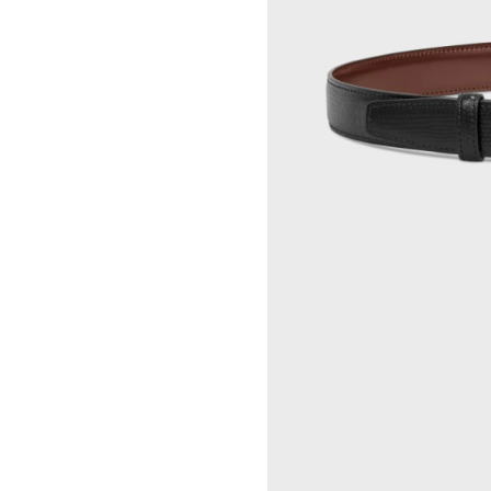
GEORGIA DICKIE
CELINE 伦敦 103 MOUNT
ASGER DYBVAD LARSEN
STREET
ROCHELLE FEINSTEIN
CELINE 马德里
KIRA FREIJE
CELINE MILAN SANTO
LUISA GARDINI
SPIRITO
PAUL GEES
CELINE 洛杉矶 RODEO
INDRIKIS GELZIS
CELINE 纽约 麦迪逊
LUKAS GERONIMAS
CELINE 纽约 SOHO
ROCHELLE GOLDBERG
CELINE DOHA VENDOME
CHARLES HARLAN
CELINE 北京
DANIEL JENSEN
CELINE BEJING SKP
DAVID JEREMIAH
CELINE 成都太古里精品店
RINDON JOHNSON
CELINE 大连恒隆广场
A KASSEN
CELINE 澳门
MEL KENDRICK
CELINE 宁波
SHAWN KURUNERU
CELINE 上海恒隆广场
ARTUR LESCHER
CELINE 武汉恒隆精品店
ANNE LIBBY
CELINE KYOTO DAIMARU
MARIE LUND
CELINE 东京
DAVID NASH
CELINE TOKYO GINZA
NIKA NEELOVA
CELINE YOKOHAMA SOGO
VIRGINIA OVERTON
CELINE 曼谷
马秋莎
CELINE 吉隆坡
FAY RAY
CELINE 新加坡
CAMILLA REYMAN
CELINE 墨尔本
EM ROONEY
LEUNORA SALIHU
SØREN SEJR
DAVINA SEMO
FLEMISH SCHOOL