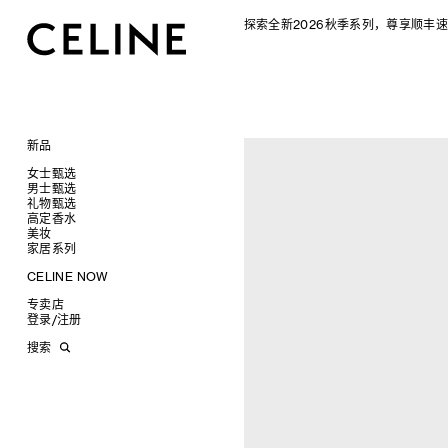
探索全新2026秋季系列，尊享顺丰速
新品
CELINE 2026秋季女士系列
女士甄选
CELINE 2026秋季男士系列
男士甄选
手袋
礼物甄选
成衣
成衣
查看全部
高定香水
配饰软饰
手袋
为她甄选礼物
查看全部
查看全部
新品
美妆
鞋履
鞋履
为他甄选礼物
高定香水
查看全部
查看全部
标志印花 TRIOMPHE CANVAS
衬衫及上衣
衬衫
家居系列
珠宝首饰
皮带软饰
香水配件
缎光唇膏
查看全部
查看全部
SOFT TRIOMPHE
卫衣及T恤
皮带
T恤及上衣
托特包
太阳眼镜
珠宝首饰
润唇膏
旅行
查看全部
查看全部
CELINE NOW
PANIER 草编包
牛仔裤
帽子
拖鞋及凉鞋
卫衣
斜挎包
运动鞋
小皮具
太阳眼镜
美妆配件
蜡烛与配件
查看全部
查看全部
甄选专题
迷你手袋
针织衫
丝巾及围巾
运动及休闲鞋
耳环
针织及POLO衫
商务及旅行手袋
乐福鞋及皮鞋
皮带
小皮具
沐浴及身体护理
生活艺术
查看全部
查看全部
专卖店
时装秀
NINO
夹克外套
发饰
乐福鞋
手镯
新品
牛仔丹宁
双肩包
系带鞋
帽子
手镯
INFINITE POSSIBILITIES
文具
查看全部
登录
/
注册
CELINE 艺术项目
TRIOMPHE 凯旋门
连衣裙
手套
平底鞋
项链
椭圆形
钱包
裤装
迷你手袋
靴子
围巾
项链
新品
MEN'S AUTOMNE/HIVER 2026
2027春夏男装秀
CELINE 精品店建筑
TRIOMPHE FRAME
裤装
高跟鞋
戒指
圆形
卡包
西装
TRIOMPHE CANVAS 标志印花
拖鞋及凉鞋
其他配饰
戒指
长方形
钱包
AUTOMNE 2026
2026冬季时装秀
DAVID ADAMO
搜索
LUGGAGE 手袋
半身裙
靴子
高级珠宝
长方形
零钱包
大衣及羽绒服
LUGGAGE手袋
耳环
圆形
卡包
ÉTÉ CELINE
2026夏季时装秀
CHARLES ARNOLDI
CELINE 巴黎 DUPHOT
TRIO FLAP
大衣及羽绒服
CELINE 挂饰
猫眼形
手拿包
夹克外套
TAKE AWAY
CELINE挂饰
飞行员形
零钱包
ÉTÉ 2026
2026春季时装秀
JAMES BALMFORTH
CELINE 巴黎 FRANÇOIS 1ER
包挂
泳装及内衣
面罩式
链条钱包
皮衣
PADDED手袋
面罩式
电子产品配饰
LEILAH BABIRYE
CELINE 巴黎 GRENELLE
皮衣
几何形
KATINKA BOCK
CELINE 巴黎 蒙田大道
牛仔丹宁
飞行员形
PALOMA BOSQUÊ
CELINE 巴黎 HAUTE
ELAINE CAMERON-WEIR
PARMURERIE
JOSE DAVILA
CELINE 伦敦 邦德街