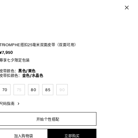
TRIOMPHE搭扣25毫米双面皮带（双面可用）
¥7,950
尊享七夕限定包装
皮带颜色：
黑色/栗色
皮带扣颜色：
金色/水晶色
70
75
80
85
90
尺码指南
开始个性搭配
加入购物袋
立即购买